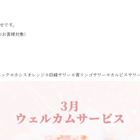
、
せです。
のお客様対象）
ニック＊カシスオレンジ＊巨峰サワー＊青リンゴサワー＊カルピスサワ